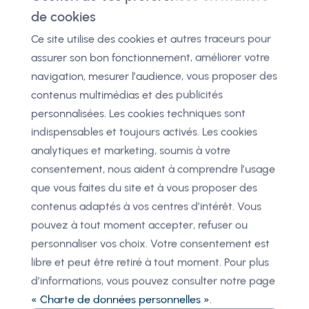
de cookies
l'argent aux 2 pères en les manipulant.
Ce site utilise des cookies et autres traceurs pour
Par malheur ses " fourberies " finissent par apparaitre
assurer son bon fonctionnement, améliorer votre
au grand jour et les 2 pères " trompés " décident de se
navigation, mesurer l’audience, vous proposer des
venger ! Pourtant par un extraordinaire
contenus multimédias et des publicités
rebondissement que nous ne dévoilerons pas ici tout
personnalisées. Les cookies techniques sont
s'arrange, et l'amour sort vainqueur !
indispensables et toujours activés. Les cookies
analytiques et marketing, soumis à votre
Mais Scapin sera t'il pardonné de ses impostures ?
consentement, nous aident à comprendre l’usage
que vous faites du site et à vous proposer des
contenus adaptés à vos centres d’intérêt. Vous
Artistes : Marie BÉNATI ou Gilles GANGLOFF, Cécile
pouvez à tout moment accepter, refuser ou
CAUBET, Guillaume VILLIERS-MORiAMÉ ou Quentin
personnaliser vos choix. Votre consentement est
ZOMMER, Benoit LAVOISIER ou Bruno BASTIAN,
libre et peut être retiré à tout moment. Pour plus
Gilles HOYER ou Fethi MAAYOUFI
d’informations, vous pouvez consulter notre page
« Charte de données personnelles »
.