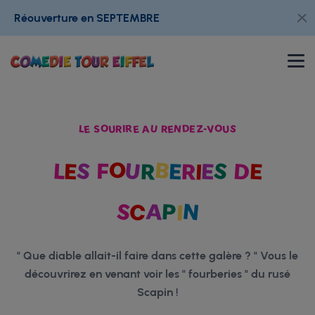
Réouverture en SEPTEMBRE
LE SOURIRE AU RENDEZ-VOUS
L
E
S
F
O
U
R
B
E
R
I
E
S
D
E
S
C
A
P
I
N
" Que diable allait-il faire dans cette galère ? " Vous le
découvrirez en venant voir les " fourberies " du rusé
Scapin !